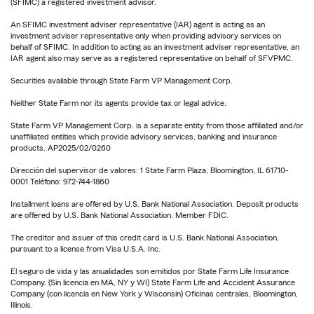
(SFIMC) a registered investment advisor.
An SFIMC investment adviser representative (IAR) agent is acting as an
investment adviser representative only when providing advisory services on
behalf of SFIMC. In addition to acting as an investment adviser representative, an
IAR agent also may serve as a registered representative on behalf of SFVPMC.
Securities available through State Farm VP Management Corp.
Neither State Farm nor its agents provide tax or legal advice.
State Farm VP Management Corp. is a separate entity from those affiliated and/or
unaffiliated entities which provide advisory services, banking and insurance
products. AP2025/02/0260
Dirección del supervisor de valores: 1 State Farm Plaza, Bloomington, IL 61710-
0001 Teléfono: 972-744-1860
Installment loans are offered by U.S. Bank National Association. Deposit products
are offered by U.S. Bank National Association. Member FDIC.
The creditor and issuer of this credit card is U.S. Bank National Association,
pursuant to a license from Visa U.S.A. Inc.
El seguro de vida y las anualidades son emitidos por State Farm Life Insurance
Company. (Sin licencia en MA, NY y WI) State Farm Life and Accident Assurance
Company (con licencia en New York y Wisconsin) Oficinas centrales, Bloomington,
Illinois.