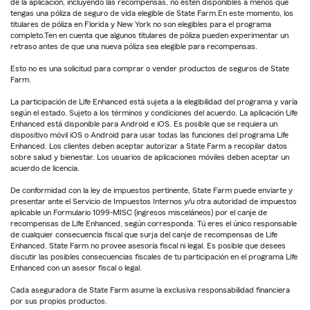
de la aplicación, incluyendo las recompensas, no estén disponibles a menos que
tengas una póliza de seguro de vida elegible de State Farm.En este momento, los
titulares de póliza en Florida y New York no son elegibles para el programa
completo.Ten en cuenta que algunos titulares de póliza pueden experimentar un
retraso antes de que una nueva póliza sea elegible para recompensas.
Esto no es una solicitud para comprar o vender productos de seguros de State
Farm.
La participación de Life Enhanced está sujeta a la elegibilidad del programa y varía
según el estado. Sujeto a los términos y condiciones del acuerdo. La aplicación Life
Enhanced está disponible para Android e iOS. Es posible que se requiera un
dispositivo móvil iOS o Android para usar todas las funciones del programa Life
Enhanced. Los clientes deben aceptar autorizar a State Farm a recopilar datos
sobre salud y bienestar. Los usuarios de aplicaciones móviles deben aceptar un
acuerdo de licencia.
De conformidad con la ley de impuestos pertinente, State Farm puede enviarte y
presentar ante el Servicio de Impuestos Internos y/u otra autoridad de impuestos
aplicable un Formulario 1099-MISC (ingresos misceláneos) por el canje de
recompensas de Life Enhanced, según corresponda. Tú eres el único responsable
de cualquier consecuencia fiscal que surja del canje de recompensas de Life
Enhanced. State Farm no provee asesoría fiscal ni legal. Es posible que desees
discutir las posibles consecuencias fiscales de tu participación en el programa Life
Enhanced con un asesor fiscal o legal.
Cada aseguradora de State Farm asume la exclusiva responsabilidad financiera
por sus propios productos.