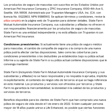
Los productos de seguro de mascotas son suscritos en los Estados Unidos por
American Pet Insurance Company y ZPIC Insurance Company, 6100-4th Ave S,
Seattle, WA 98108. Administrado por Trupanion Managers USA, Inc. (CA: con
licencia No. 0G22803, NPN 9588590). Se aplican términos y condiciones, revise la
póliza completa
en la página web de Trupanion para obtener detalles. State Farm
Mutual Automobile Insurance Company, sus subsidiarias y afiliadas no ofrecen ni
son responsables financieramente por los productos de seguro de mascotas.
State Farm es una entidad independiente y no está afiliada con Trupanion ni con
American Pet Insurance.
Condiciones preexistentes:
Si actualmente tiene una póliza de seguro médico
para mascotas, el cambio de compañía de seguros o la compra de una nueva
póliza podría afectar ciertas disposiciones, tales como las coberturas para
condiciones preexistentes o los deducibles ya establecidos bajo su póliza actual.
Informe a su agente de State Farm si su póliza actual contiene disposiciones que le
convenga mantener.
State Farm (incluyendo State Farm Mutual Automobile Insurance Company y sus
subsidiarias y afiliadas) no se hace responsable y no respalda ni aprueba, implícita
ni explícitamente, el contenido de ningún sitio de terceros al que se haga referencia
en este material. Los productos y servicios son ofrecidos por terceros y State
Farm no garantiza la mercantabilidad, la idoneidad ni la calidad de los productos y
servicios de terceros.
Beneficio disponible para los clientes de State Farm que han comprado una nueva
póliza de seguro de vida desde el 1 de enero de 2022. Si bien cualquier persona
mayor de 18 años puede unirse a Life Enhanced, es posible que ciertas funciones