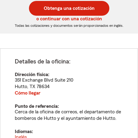
postal
postal
Obtenga una cotización
de
de
5
5
o continuar con una cotización
dígitos
dígitos
Todas las cotizaciones y documentos serán proporcionados en inglés.
Detalles de la oficina:
Dirección física:
351 Exchange Blvd Suite 210
Hutto
,
TX
78634
Cómo llegar
Punto de referencia:
Cerca de la oficina de correos, el departamento de
bomberos de Hutto y el ayuntamiento de Hutto.
Idiomas:
Inglés