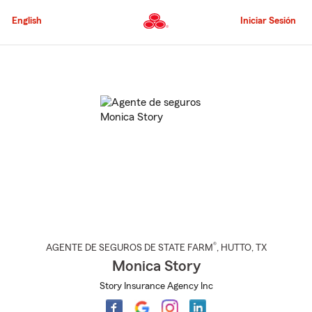
Pasar
al
English
Iniciar Sesión
contenido
principal
Comienzo
del
contenido
principal
®
AGENTE DE SEGUROS DE STATE FARM
,
HUTTO
, TX
Monica Story
Story Insurance Agency Inc