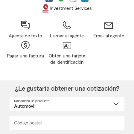
Investment Services
Agente de texto
Llamar al agente
Email al agente
Pagar una factura
Obtén una tarjeta
de identificación
¿Le gustaría obtener una cotización?
Seleccione un producto
Seleccione
un
nombre
de
producto
del
Código postal
Ingresa
Ingresa
_____
menú
un
un
desplegable
código
código